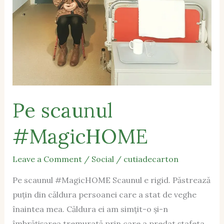
Pe scaunul
#MagicHOME
Leave a Comment
/
Social
/
cutiadecarton
Pe scaunul #MagicHOME Scaunul e rigid. Păstrează
puțin din căldura persoanei care a stat de veghe
înaintea mea. Căldura ei am simțit-o și-n
îmbrățișarea tremurată prin care a predat ștafeta.