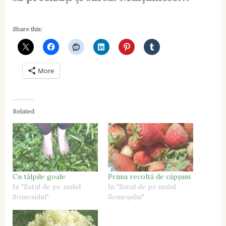
Share this:
More
Related
Cu tălpile goale
Prima recoltă de căpșuni
In "Satul de pe malul
In "Satul de pe malul
Someșului"
Someșului"