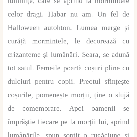
luminițe, care se aprind la mormintele
celor dragi. Habar nu am. Un fel de
Halloween autohton. Lumea merge și
curăță mormintele, le decorează cu
crizanteme și lumânări. Seara, se adună
tot satul. Femeile poartă coșuri pline cu
dulciuri pentru copii. Preotul sfințește
coșurile, pomenește morții, ține o slujă
de comemorare. Apoi oamenii se
împrăștie fiecare pe la morții lui, aprind
lumânările, spun șoptit o rugăciune și