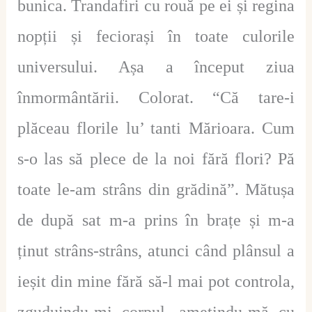
bunica. Trandafiri cu rouă pe ei și regina
nopții și feciorași în toate culorile
universului. Așa a început ziua
înmormântării. Colorat. “Că tare-i
plăceau florile lu’ tanti Mărioara. Cum
s-o las să plece de la noi fără flori? Pă
toate le-am strâns din grădină”. Mătușa
de după sat m-a prins în brațe și m-a
ținut strâns-strâns, atunci când plânsul a
ieșit din mine fără să-l mai pot controla,
zguduindu-mi corpul, amețindu-mă cu