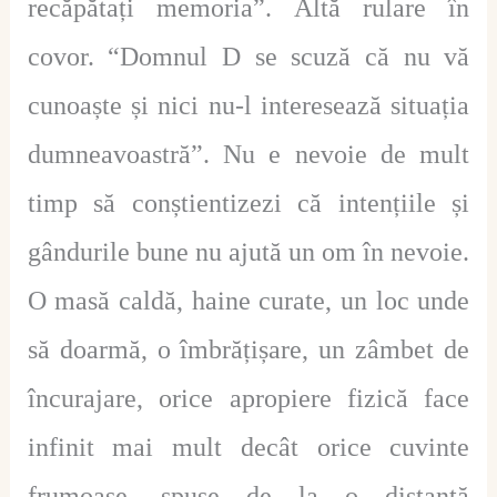
recăpătați memoria”. Altă rulare în
covor. “Domnul D se scuză că nu vă
cunoaște și nici nu-l interesează situația
dumneavoastră”. Nu e nevoie de mult
timp să conștientizezi că intențiile și
gândurile bune nu ajută un om în nevoie.
O masă caldă, haine curate, un loc unde
să doarmă, o îmbrățișare, un zâmbet de
încurajare, orice apropiere fizică face
infinit mai mult decât orice cuvinte
frumoase, spuse de la o distanță