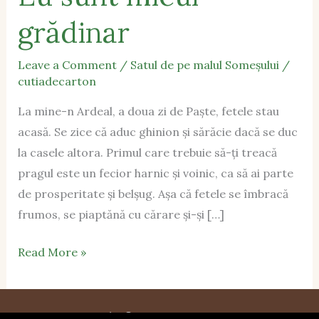
grădinar
Leave a Comment
/
Satul de pe malul Someșului
/
cutiadecarton
La mine-n Ardeal, a doua zi de Paște, fetele stau
acasă. Se zice că aduc ghinion și sărăcie dacă se duc
la casele altora. Primul care trebuie să-ți treacă
pragul este un fecior harnic și voinic, ca să ai parte
de prosperitate și belșug. Așa că fetele se îmbracă
frumos, se piaptănă cu cărare și-și […]
Read More »
Copyright © 2026 Cutia De Carton