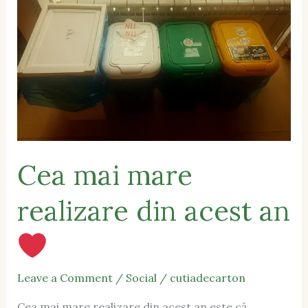
realizare
din
acest
an
Cea mai mare
realizare din acest an
Leave a Comment
/
Social
/
cutiadecarton
Cea mai mare realizare din acest an este că