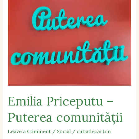
Priceputu
–
Puterea
comunității
Emilia Priceputu –
Puterea comunității
Leave a Comment
/
Social
/
cutiadecarton