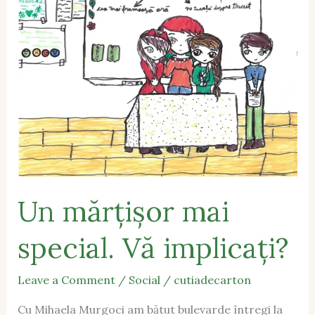
special.
Vă
implicați?
Un mărțișor mai
special. Vă implicați?
Leave a Comment
/
Social
/
cutiadecarton
Cu Mihaela Murgoci am bătut bulevarde întregi la