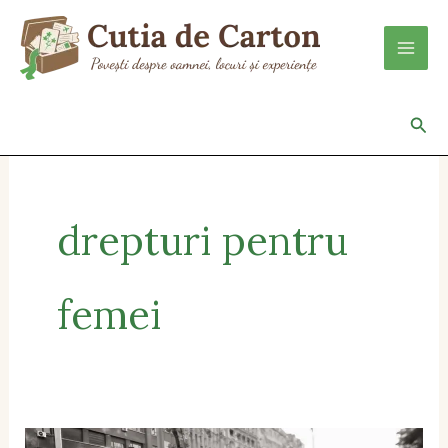
Skip
to
content
Sea
drepturi pentru
femei
Solidaritate