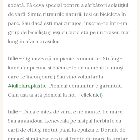
socată. Fă ceva special pentru a sărbători solstițiul
de vară. Simte ritmurile naturii. Ieși cu bicicleta în
parc. Sau dacă ești mai curajos, înscrie-te într-un
grup de bicicliști și ieși cu bicicleta pe un traseu mai
lung în afara orașului.
Iulie
– Oganizează un picnic comunitar. Strânge
lumea împreună și bucură-te de oamenii frumoși
care te înconjoară ( Sau vino voluntar la
#iuliefărăplastic
. Picnicul comunitar e garantat.
Cam așa arată picnicul la noi – click
aici
).
Iulie
– Dacă e miez de vară, e fie munte, fie mare.
Sau amândouă. Leneveală pe nisipul fierbinte cu
cărți de citit și înotat până la epuizare. Dormit de
amiază și mâncat pește și fructe de mare la grătar.