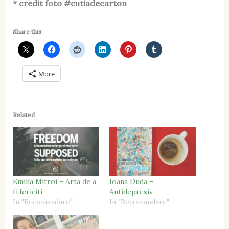
* credit foto #cutiadecarton
Share this:
More
Related
Emilia Mitroi – Arta de a
Ioana Duda –
fi fericiti
Antidepresiv
In "Recomandare"
In "Recomandare"