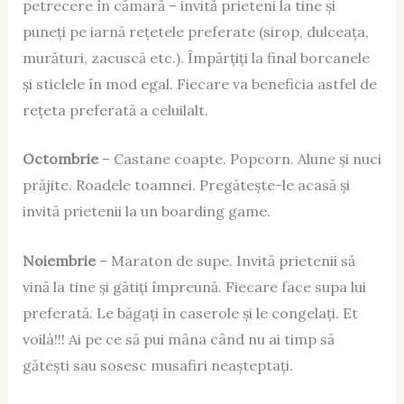
petrecere în cămară – invită prieteni la tine și
puneți pe iarnă rețetele preferate (sirop, dulceața,
murături, zacuscă etc.). Împărțiți la final borcanele
și sticlele în mod egal. Fiecare va beneficia astfel de
rețeta preferată a celuilalt.
Octombrie
– Castane coapte. Popcorn. Alune și nuci
prăjite. Roadele toamnei. Pregătește-le acasă și
invită prietenii la un boarding game.
Noiembrie
– Maraton de supe. Invită prietenii să
vină la tine și gătiți împreună. Fiecare face supa lui
preferată. Le băgați în caserole și le congelați. Et
voilà!!! Ai pe ce să pui mâna când nu ai timp să
gătești sau sosesc musafiri neașteptați.