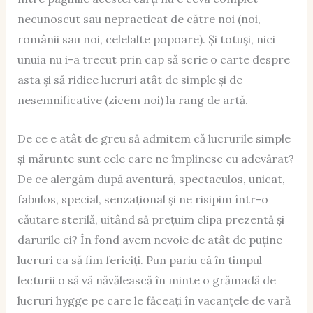
necunoscut sau nepracticat de către noi (noi,
românii sau noi, celelalte popoare). Și totuși, nici
unuia nu i-a trecut prin cap să scrie o carte despre
asta și să ridice lucruri atât de simple și de
nesemnificative (zicem noi) la rang de artă.
De ce e atât de greu să admitem că lucrurile simple
și mărunte sunt cele care ne împlinesc cu adevărat?
De ce alergăm după aventură, spectaculos, unicat,
fabulos, special, senzațional și ne risipim într-o
căutare sterilă, uitând să prețuim clipa prezentă și
darurile ei? În fond avem nevoie de atât de puține
lucruri ca să fim fericiți. Pun pariu că în timpul
lecturii o să vă năvălească în minte o grămadă de
lucruri hygge pe care le făceați în vacanțele de vară