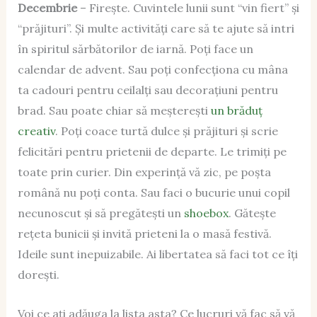
Decembrie
– Firește. Cuvintele lunii sunt “vin fiert” și
“prăjituri”. Și multe activități care să te ajute să intri
în spiritul sărbătorilor de iarnă. Poți face un
calendar de advent. Sau poți confecționa cu mâna
ta cadouri pentru ceilalți sau decorațiuni pentru
brad. Sau poate chiar să meșterești
un brăduț
creativ
. Poți coace turtă dulce și prăjituri și scrie
felicitări pentru prietenii de departe. Le trimiți pe
toate prin curier. Din experință vă zic, pe poșta
română nu poți conta. Sau faci o bucurie unui copil
necunoscut și să pregătești un
shoebox
. Gătește
rețeta bunicii și invită prieteni la o masă festivă.
Ideile sunt inepuizabile. Ai libertatea să faci tot ce îți
dorești.
Voi ce ați adăuga la lista asta? Ce lucruri vă fac să vă