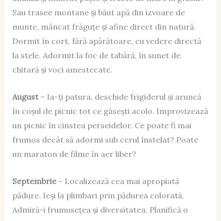
Sau trasee montane și băut apă din izvoare de
munte, mâncat frăguțe și afine direct din natură.
Dormit în cort, fără apărătoare, cu vedere directă
la stele. Adormit la foc de tabără, în sunet de
chitară și voci amestecate.
August
– Ia-ți patura, deschide frigiderul și aruncă
în coșul de picnic tot ce găsești acolo. Improvizează
un picnic în cinstea perseidelor. Ce poate fi mai
frumos decât să adormi sub cerul înstelat? Poate
un maraton de filme în aer liber?
Septembrie
– Localizează cea mai apropiată
pădure. Ieși la plimbari prin pădurea colorată.
Admiră-i frumusețea și diversitatea. Planifică o