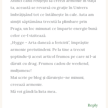
Atunci când reușești să creezi armonie în viața
ta, această se revarsă cu grație în Univers
îmbrățișând tot ce întâlnește în cale. Asta am
simțit săptămâna trecută la plimbare prin
Praga, un loc minunat ce împarte energie bună
celor ce-l vizitează.
„Hygge – Arta daneză a fericirii”, împrăștie
armonie pretutindeni. Pe la tine a trecut
șoptindu-ți acest articol frumos pe care ni l-ai
dăruit cu drag. Frumos cadou de weekend,
mulțumesc!
Mai scrie pe blog și dăruiește-ne minuni,
creează armonie.
Mă voi gândi la lista mea..
Reply