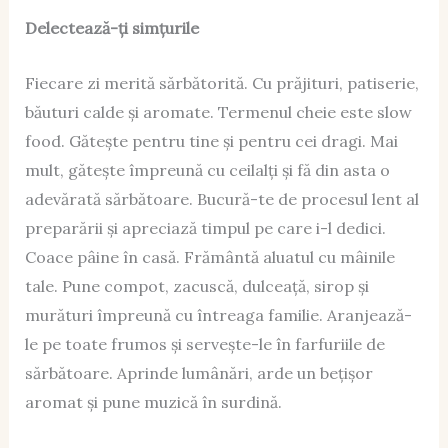
Delectează-ți simțurile
Fiecare zi merită sărbătorită. Cu prăjituri, patiserie,
băuturi calde și aromate. Termenul cheie este slow
food. Gătește pentru tine și pentru cei dragi. Mai
mult, gătește împreună cu ceilalți și fă din asta o
adevărată sărbătoare. Bucură-te de procesul lent al
preparării și apreciază timpul pe care i-l dedici.
Coace pâine în casă. Frământă aluatul cu mâinile
tale. Pune compot, zacuscă, dulceață, sirop și
murături împreună cu întreaga familie. Aranjează-
le pe toate frumos și servește-le în farfuriile de
sărbătoare. Aprinde lumânări, arde un bețișor
aromat și pune muzică în surdină.