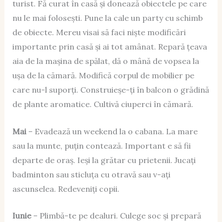
turist. Fă curat în casă și donează obiectele pe care
nu le mai folosești. Pune la cale un party cu schimb
de obiecte. Mereu visai să faci niște modificări
importante prin casă și ai tot amânat. Repară țeava
aia de la mașina de spălat, dă o mână de vopsea la
ușa de la cămară. Modifică corpul de mobilier pe
care nu-l suporți. Construieșe-ți în balcon o grădină
de plante aromatice. Cultivă ciuperci în cămară.
Mai
– Evadează un weekend la o cabana. La mare
sau la munte, puțin contează. Important e să fii
departe de oraș. Ieși la grătar cu prietenii. Jucați
badminton sau sticluța cu otravă sau v-ați
ascunselea. Redeveniți copii.
Iunie
– Plimbă-te pe dealuri. Culege soc și prepară