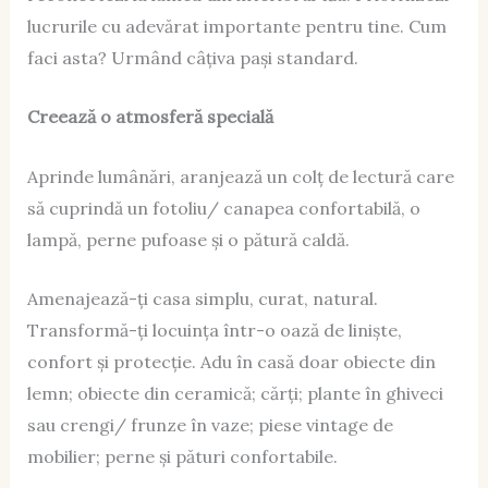
lucrurile cu adevărat importante pentru tine. Cum
faci asta? Urmând câțiva pași standard.
Creează o atmosferă specială
Aprinde lumânări, aranjează un colț de lectură care
să cuprindă un fotoliu/ canapea confortabilă, o
lampă, perne pufoase și o pătură caldă.
Amenajează-ți casa simplu, curat, natural.
Transformă-ți locuința într-o oază de liniște,
confort și protecție. Adu în casă doar obiecte din
lemn; obiecte din ceramică; cărți; plante în ghiveci
sau crengi/ frunze în vaze; piese vintage de
mobilier; perne și pături confortabile.