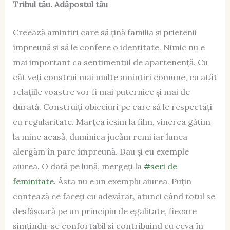
Tribul tău. Adăpostul tău
Creează amintiri care să țină familia și prietenii
împreună și să le confere o identitate. Nimic nu e
mai important ca sentimentul de apartenență. Cu
cât veți construi mai multe amintiri comune, cu atât
relațiile voastre vor fi mai puternice și mai de
durată. Construiți obiceiuri pe care să le respectați
cu regularitate. Marțea ieșim la film, vinerea gătim
la mine acasă, duminica jucăm remi iar lunea
alergăm în parc împreună. Dau și eu exemple
aiurea. O dată pe lună, mergeți la
#seri de
feminitate
. Ăsta nu e un exemplu aiurea. Puțin
contează ce faceți cu adevărat, atunci când totul se
desfășoară pe un principiu de egalitate, fiecare
simțindu-se confortabil si contribuind cu ceva în