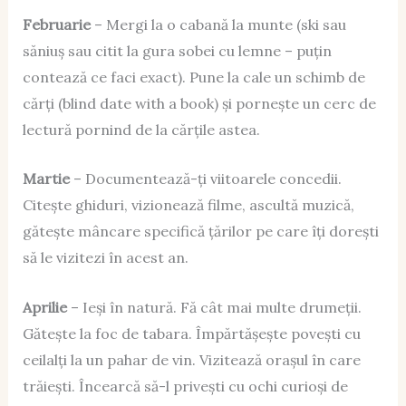
Februarie
– Mergi la o cabană la munte (ski sau
săniuș sau citit la gura sobei cu lemne – puțin
contează ce faci exact). Pune la cale un schimb de
cărți (blind date with a book) și pornește un cerc de
lectură pornind de la cărțile astea.
Martie
– Documentează-ți viitoarele concedii.
Citește ghiduri, vizionează filme, ascultă muzică,
gătește mâncare specifică țărilor pe care îți dorești
să le vizitezi în acest an.
Aprilie
– Ieși în natură. Fă cât mai multe drumeții.
Gătește la foc de tabara. Împărtășește povești cu
ceilalți la un pahar de vin. Vizitează orașul în care
trăiești. Încearcă să-l privești cu ochi curioși de