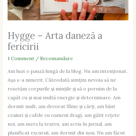
Hygge – Arta daneză a
fericirii
1 Comment
/
Recomandare
Am luat o pauză lungă de la blog. Nu am intenționat.
Așa s-a nimerit. Câteodată simțim nevoia să ne
resetăm corpurile și mințile și să o pornim de la
capăt cu și mai multă energie și determinare. Am
dormit mult, am devorat filme și cărți, am băut
ceaiuri și cafele cu oameni dragi, am gătit rețete
noi, am mers la teatru, am scris în jurnal, am
planificat excursii, am dormit din nou. Nu am făcut