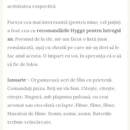
activitatea respectivă.
Partea cea mai interesantă (pentru mine, cel puțin)
a fost cea cu
recomandările Hygge pentru întregul
an.
Pornind de la ele, mi-am făcut o listă (mai
românizată, așa) cu chestii pe care mi-aș dori să le
fac anul acesta. O împart cu voi, în speranța că o să
vă fie de folos.
Ianuarie
– Organizează seri de film cu prietenii.
Comandați pizza. Beți un vin bun. Citește, citește,
citește. Singură, sub plapuma pufoasă, cu ceai
aromat sau ciocolată cu lapte. Filme, filme, filme.
Maraton de filme. Somn, somn, somn. Bateriile
trebuie reîncărcate.