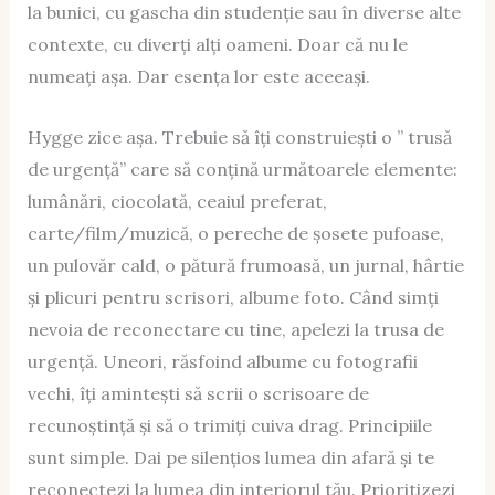
la bunici, cu gascha din studenție sau în diverse alte
contexte, cu diverți alți oameni. Doar că nu le
numeați așa. Dar esența lor este aceeași.
Hygge zice așa. Trebuie să îți construiești o ” trusă
de urgență” care să conțină următoarele elemente:
lumânări, ciocolată, ceaiul preferat,
carte/film/muzică, o pereche de șosete pufoase,
un pulovăr cald, o pătură frumoasă, un jurnal, hârtie
și plicuri pentru scrisori, albume foto. Când simți
nevoia de reconectare cu tine, apelezi la trusa de
urgență. Uneori, răsfoind albume cu fotografii
vechi, îți amintești să scrii o scrisoare de
recunoștință și să o trimiți cuiva drag. Principiile
sunt simple. Dai pe silențios lumea din afară și te
reconectezi la lumea din interiorul tău. Prioritizezi