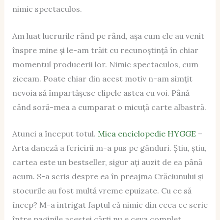
nimic spectaculos.
Am luat lucrurile rând pe rând, așa cum ele au venit
înspre mine și le-am trăit cu recunoștință în chiar
momentul producerii lor. Nimic spectaculos, cum
ziceam. Poate chiar din acest motiv n-am simțit
nevoia să împartășesc clipele astea cu voi. Până
când soră-mea a cumparat o micuță carte albastră.
Atunci a început totul.
Mica enciclopedie HYGGE
–
Arta daneză a fericirii m-a pus pe gânduri. Știu, știu,
cartea este un bestseller, sigur ați auzit de ea până
acum. S-a scris despre ea în preajma Crăciunului și
stocurile au fost multă vreme epuizate. Cu ce să
încep? M-a intrigat faptul că nimic din ceea ce scrie
între paginile acestei cărți nu e ceva complet