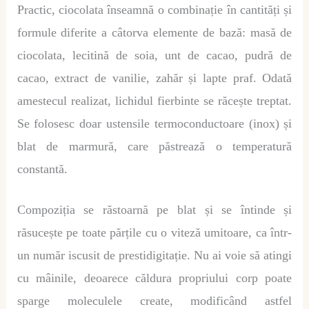
Practic, ciocolata înseamnă o combinație în cantități și
formule diferite a câtorva elemente de bază: masă de
ciocolata, lecitină de soia, unt de cacao, pudră de
cacao, extract de vanilie, zahăr și lapte praf. Odată
amestecul realizat, lichidul fierbinte se răcește treptat.
Se folosesc doar ustensile termoconductoare (inox) și
blat de marmură, care păstrează o temperatură
constantă.
Compoziția se răstoarnă pe blat și se întinde și
răsucește pe toate părțile cu o viteză umitoare, ca într-
un număr iscusit de prestidigitație. Nu ai voie să atingi
cu mâinile, deoarece căldura propriului corp poate
sparge moleculele create, modificând astfel