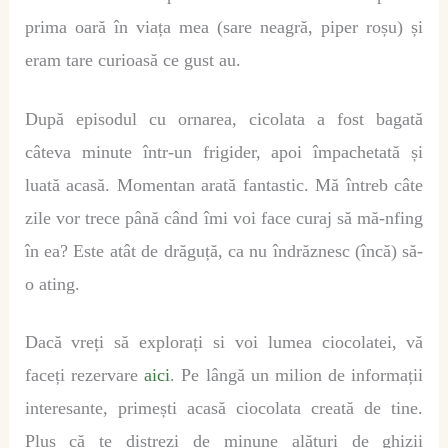
prima oară în viața mea (sare neagră, piper roșu) și
eram tare curioasă ce gust au.
După episodul cu ornarea, cicolata a fost bagată
câteva minute într-un frigider, apoi împachetată și
luată acasă. Momentan arată fantastic. Mă întreb câte
zile vor trece până când îmi voi face curaj să mă-nfing
în ea? Este atât de drăguță, ca nu îndrăznesc (încă) să-
o ating.
D
a
c
ă
vre
ț
i s
ă
explor
ați
si
voi
lumea ciocolatei,
vă
faceți
rezervare
aici
. Pe l
â
ng
ă un milion de
informa
ț
ii
interesante, prime
ș
ti acas
ă
ciocolata creat
ă
de tine.
Plus că te distrezi de minune alături de ghizii