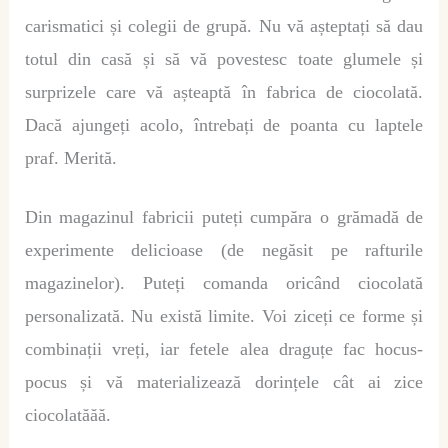
carismatici și colegii de grupă. Nu vă așteptați să dau
totul din casă și să vă povestesc toate glumele și
surprizele care vă așteaptă în fabrica de ciocolată.
Dacă ajungeți acolo, întrebați de poanta cu laptele
praf. Merită.
Din magazinul fabricii puteți cumpăra o grămadă de
experimente delicioase (de negăsit pe rafturile
magazinelor). Puteți comanda oricând ciocolată
personalizată. Nu există limite. Voi ziceți ce forme și
combinații vreți, iar fetele alea draguțe fac hocus-
pocus și vă materializează dorințele cât ai zice
ciocolatăăă.