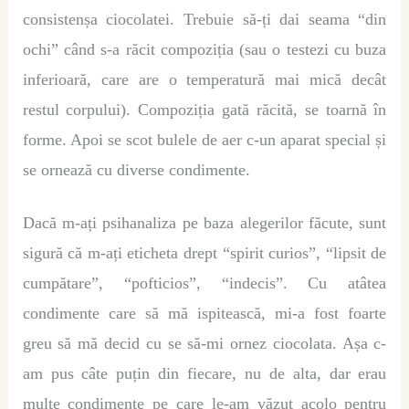
consistenșa ciocolatei. Trebuie să-ți dai seama “din
ochi” când s-a răcit compoziția (sau o testezi cu buza
inferioară, care are o temperatură mai mică decât
restul corpului). Compoziția gată răcită, se toarnă în
forme. Apoi se scot bulele de aer c-un aparat special și
se ornează cu diverse condimente.
Dacă m-ați psihanaliza pe baza alegerilor făcute, sunt
sigură că m-ați eticheta drept “spirit curios”, “lipsit de
cumpătare”, “pofticios”, “indecis”. Cu atâtea
condimente care să mă ispitească, mi-a fost foarte
greu să mă decid cu se să-mi ornez ciocolata. Așa c-
am pus câte puțin din fiecare, nu de alta, dar erau
multe condimente pe care le-am văzut acolo pentru