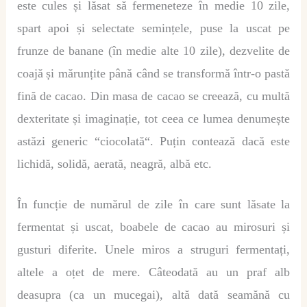
este cules
ș
i l
ă
sat s
ă
fermeneteze
î
n medie 10 zile,
spart apoi
ș
i selectate semin
țe
le,
puse
la uscat pe
frunze de banane (
î
n medie alte 10 zile), dezvelite de
coaj
ă
ș
i m
ă
run
ț
ite p
â
n
ă
c
â
nd se transform
ă
î
ntr-o past
ă
fin
ă
de cacao. Din masa de cacao se creeaz
ă
, cu mult
ă
dexteritate
ș
i imagina
ț
ie, tot ceea ce lumea denume
ș
te
ast
ă
zi generic “ciocolat
ă
“.
Puțin contează dacă este
lichid
ă
, solid
ă
, aerat
ă
, neagr
ă
, alb
ă
etc.
În funcție de numărul de zile în care sunt lăsate la
fermentat și uscat, boabele de cacao au mirosuri și
gusturi diferite. Unele miros a struguri fermentați,
altele a oțet de mere. Câteodată au un praf alb
deasupra (ca un mucegai), altă dată seamănă cu