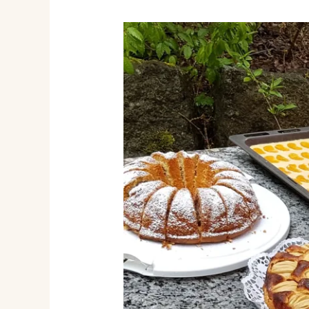
Capela
din
pădure