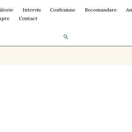
ătorie
Interviu
Confesiune
Recomandare
Am
spre
Contact
Search