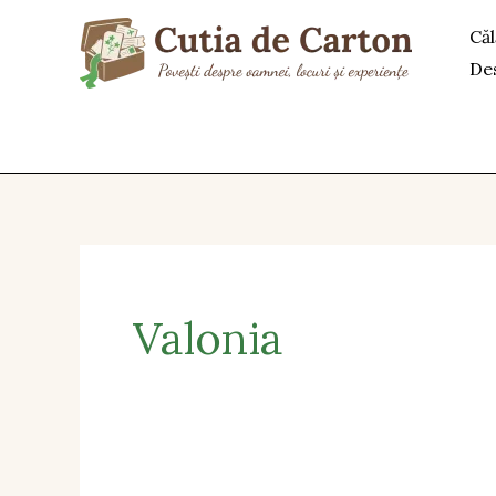
Skip
Căl
to
De
content
Valonia