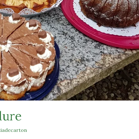
dure
tiadecarton