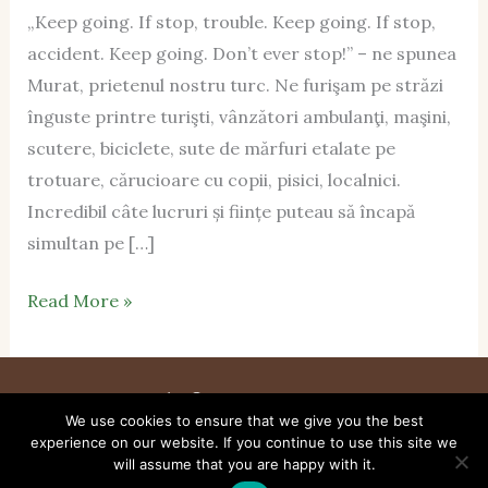
„Keep going. If stop, trouble. Keep going. If stop,
accident. Keep going. Don’t ever stop!” – ne spunea
Murat, prietenul nostru turc. Ne furişam pe străzi
înguste printre turişti, vânzători ambulanţi, maşini,
scutere, biciclete, sute de mărfuri etalate pe
trotuare, cărucioare cu copii, pisici, localnici.
Incredibil câte lucruri și ființe puteau să încapă
simultan pe […]
Read More »
Copyright © 2026 Cutia De Carton
We use cookies to ensure that we give you the best
Despre
Blog
Contact
experience on our website. If you continue to use this site we
will assume that you are happy with it.
Termeni și condiții