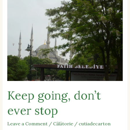
going,
don’t
ever
stop
Keep going, don’t
ever stop
Leave a Comment
/
Călătorie
/
cutiadecarton