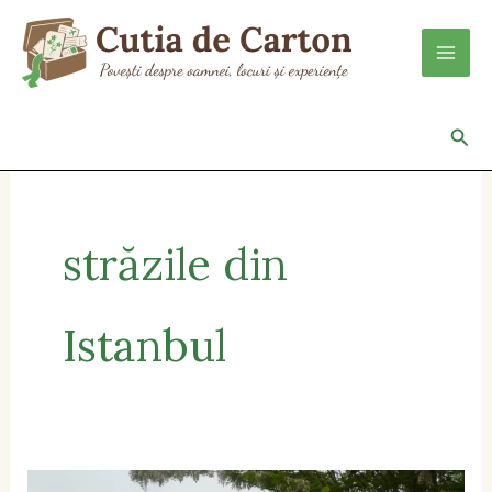
Skip
to
content
Sea
străzile din
Istanbul
Keep