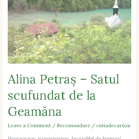
Satul
scufundat
de
la
Geamăna
Alina Petraș – Satul
scufundat de la
Geamăna
Leave a Comment
/
Recomandare
/
cutiadecarton
Wowwwww, wowwwwww. Incredibil de frumos!