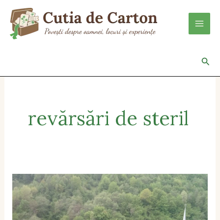
Skip
to
content
Sea
revărsări de steril
Alina
Petraș
–