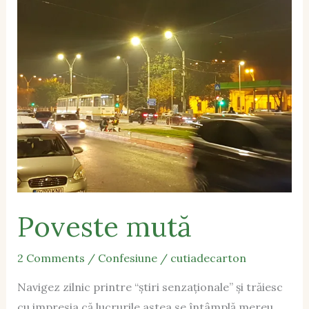
mută
Poveste mută
2 Comments
/
Confesiune
/
cutiadecarton
Navigez zilnic printre “știri senzaționale” și trăiesc
cu impresia că lucrurile astea se întâmplă mereu