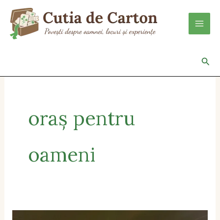
Skip
to
content
Sea
oraș pentru
oameni
Poveste