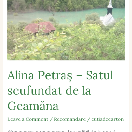
Satul
scufundat
de
la
Geamăna
Alina Petraș – Satul
scufundat de la
Geamăna
Leave a Comment
/
Recomandare
/
cutiadecarton
Wowwwww, wowwwwww. Incredibil de frumos!