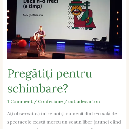
Pregătiți pentru
schimbare?
1 Comment
/
Confesiune
/
cutiadecarton
Ați observat că între noi și oamenii dintr-o sală de
spectacole există mereu un scaun liber (atunci când