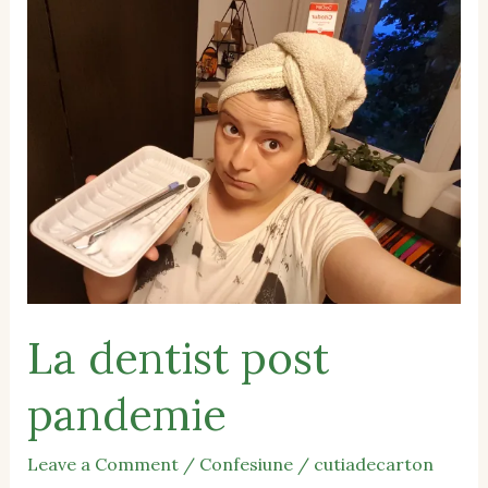
dentist
post
pandemie
La dentist post
pandemie
Leave a Comment
/
Confesiune
/
cutiadecarton