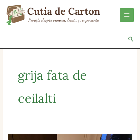
Skip
to
content
Sea
grija fata de
ceilalti
La