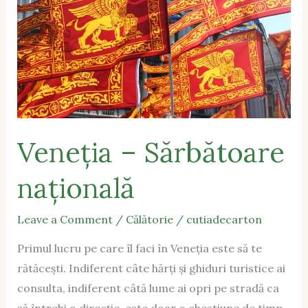
națională
Veneția – Sărbătoare
națională
Leave a Comment
/
Călătorie
/
cutiadecarton
Primul lucru pe care îl faci în Veneția este să te
rătăcești. Indiferent câte hărți și ghiduri turistice ai
consulta, indiferent câtă lume ai opri pe stradă ca
să întrebi o direcție, este doar o chestiune de timp