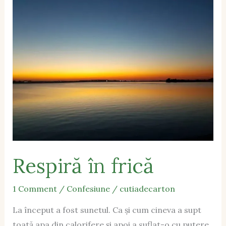
în
frică
Respiră în frică
1 Comment
/
Confesiune
/
cutiadecarton
La început a fost sunetul. Ca și cum cineva a supt
toată apa din calorifere și apoi a suflat-o cu putere