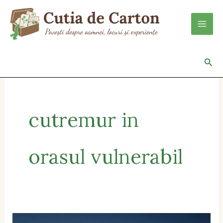
Skip
to
content
Sea
cutremur in
orasul vulnerabil
Respiră