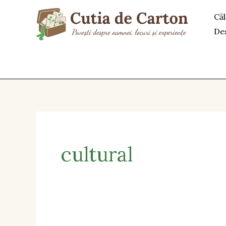
Skip
Căl
to
De
content
cultural