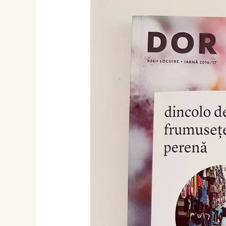
Abonament
DoR