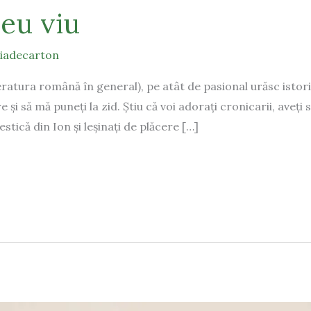
eu viu
tiadecarton
iteratura română în general), pe atât de pasional urăsc istori
i să mă puneți la zid. Știu că voi adorați cronicarii, aveți sa
stică din Ion și leșinați de plăcere […]