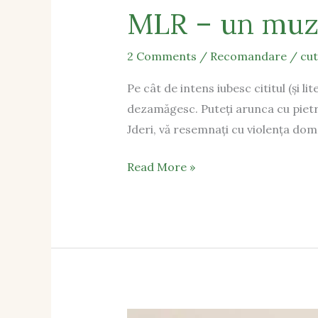
MLR – un muz
2 Comments
/
Recomandare
/
cu
Pe cât de intens iubesc cititul (și l
dezamăgesc. Puteți arunca cu pietre ș
Jderi, vă resemnați cu violența dome
Read More »