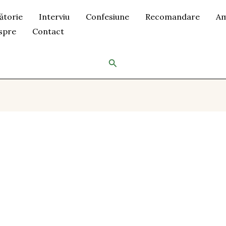
ătorie
Interviu
Confesiune
Recomandare
Am
spre
Contact
Search