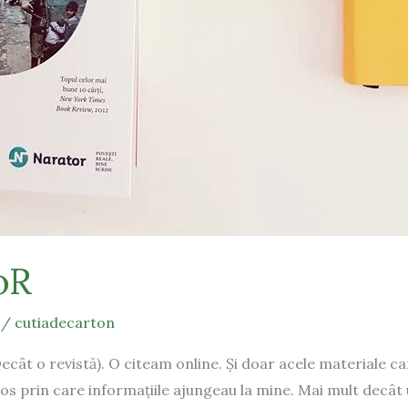
oR
/
cutiadecarton
ât o revistă). O citeam online. Și doar acele materiale ca
os prin care informațiile ajungeau la mine. Mai mult decât u