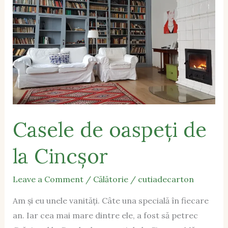
de
la
Cincșor
Casele de oaspeți de
la Cincșor
Leave a Comment
/
Călătorie
/
cutiadecarton
Am și eu unele vanități. Câte una specială în fiecare
an. Iar cea mai mare dintre ele, a fost să petrec