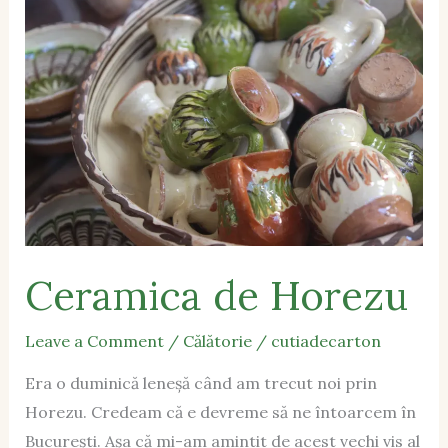
de
Horezu
Ceramica de Horezu
Leave a Comment
/
Călătorie
/
cutiadecarton
Era o duminică leneșă când am trecut noi prin
Horezu. Credeam că e devreme să ne întoarcem în
București. Așa că mi-am amintit de acest vechi vis al