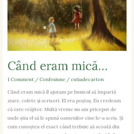
Când eram mică…
1 Comment
/
Confesiune
/
cutiadecarton
Când eram mică îl ajutam pe bunicul să împartă
ziare, colete și scrisori. El era poștaș. Eu credeam
că este vrăjitor. Multă vreme nu am priceput de
unde știa el să le spună oamenilor cine le-a scris. Și
cum cunoștea el exact când trebuie să scoată din